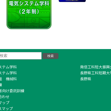
ステム学科
南信工科短大振興
ステム学科
長野県工科短期大
程 機械科
長野県
練
者向け委託訓練
合わせ
マップ
スマップ