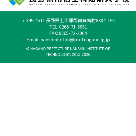
〒399-4511 長野県上伊那郡南箕輪村8304-190
TEL: 0265-71-5051
FAX: 0265-72-2064
Email:
nanshinkotan@pref.nagano.lg.jp
© NAGANO PREFECTURE NANSHIN INSTITUTE OF
TECHNOLOGY, 2015-2026