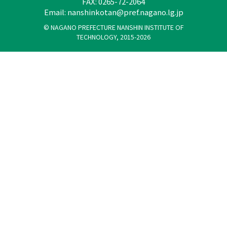
FAX: 0265-72-2064
Email:
nanshinkotan@pref.nagano.lg.jp
© NAGANO PREFECTURE NANSHIN INSTITUTE OF
TECHNOLOGY, 2015-2026